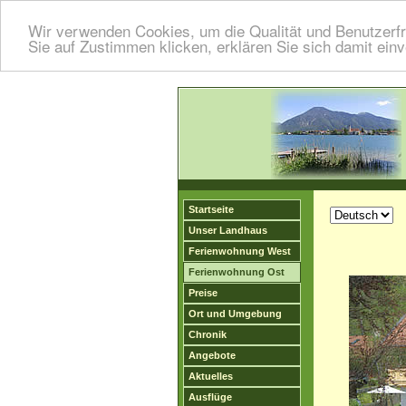
Wir verwenden Cookies, um die Qualität und Benutzerfr
Sie auf Zustimmen klicken, erklären Sie sich damit ein
Startseite
Unser Landhaus
Ferienwohnung West
Ferienwohnung Ost
Preise
Ort und Umgebung
Chronik
Angebote
Aktuelles
Ausflüge