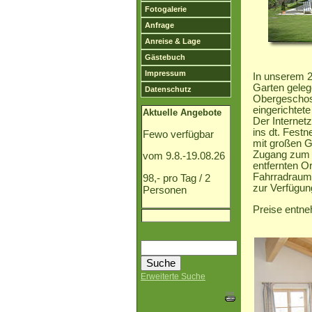
Fotogalerie
Anfrage
Anreise & Lage
Gästebuch
Impressum
In unserem 2
Garten geleg
Datenschutz
Obergeschoss
eingerichtet
Aktuelle Angebote
Der Interne
ins dt. Fest
Fewo verfügbar
mit großen G
Zugang zum
vom 9.8.-19.08.26
entfernten O
Fahrradraum
98,- pro Tag / 2
zur Verfügun
Personen
Preise entn
Erweiterte Suche